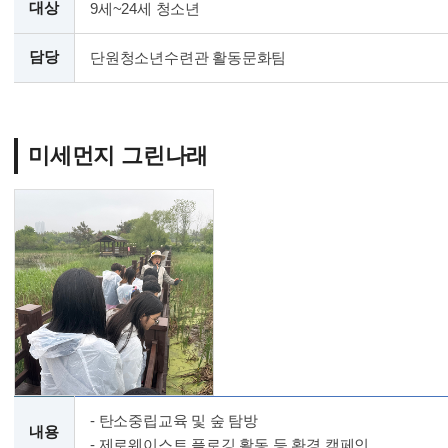
대상
9세~24세 청소년
담당
단원청소년수련관 활동문화팀
미세먼지 그린나래
- 탄소중립교육 및 숲 탐방
내용
- 제로웨이스트 플로깅 활동 등 환경 캠페인