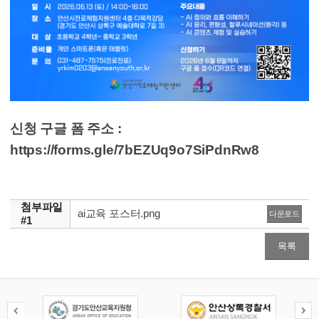
신청 구글 폼 주소 :
https://forms.gle/7bEZUq9o7SiPdnRw8
첨부파일
ai교육 포스터.png
다운로드
#1
목록