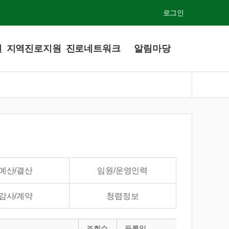
주소복사
로그인
원
지역진로지원
진로네트워크
알림마당
예산/결산
임원/운영인력
감사/계약
청렴정보
조회수
등록일