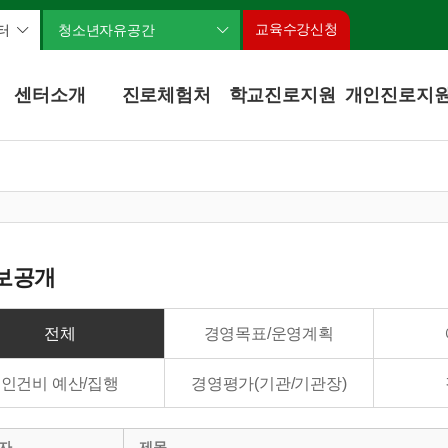
교육수강신청
터
청소년자유공간
센터소개
진로체험처
학교진로지원
개인진로지
보공개
전체
경영목표/운영계획
인건비 예산/집행
경영평가(기관/기관장)
자
제목